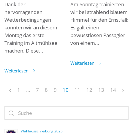
Dank der
Am Sonntag trainierten
hervorragenden
wir bei strahlend blauem
Wetterbedingungen
Himmel für den Ernstfall:
konnten wir an diesem
Es galt einen
Montag das erste
bewusstlosen Passagier
Training im Altmühlsee
von einem...
machen. Diese...
Weiterlesen
Weiterlesen
1
…
7
8
9
10
11
12
13
14
Wahlausschreibung 2025