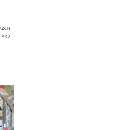
ätzen
gungen