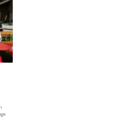
n
age