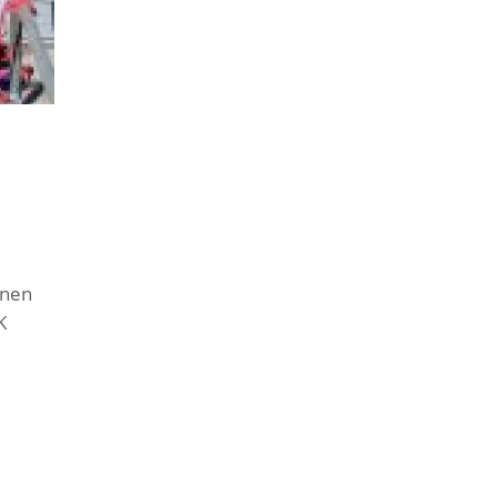
nnen
K