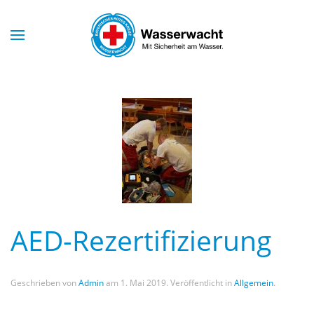
Skip to main content
AED-Rezertifizierung
Geschrieben von
Admin
am
1. Mai 2019
. Veröffentlicht in
Allgemein
.