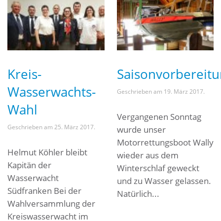
Kreis-
Saisonvorbereit
Wasserwachts-
Geschrieben am
19. März 2017
.
Wahl
Vergangenen Sonntag
Geschrieben am
25. März 2017
.
wurde unser
Motorrettungsboot Wally
Helmut Köhler bleibt
wieder aus dem
Kapitän der
Winterschlaf geweckt
Wasserwacht
und zu Wasser gelassen.
Südfranken Bei der
Natürlich...
Wahlversammlung der
Kreiswasserwacht im