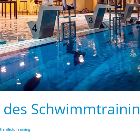
des Schwimmtrainin
ffentlich
,
Training
.