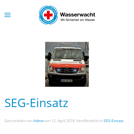
Skip to main content
SEG-Einsatz
Geschrieben von
Admin
am
12. April 2018
. Veröffentlicht in
SEG-Einsatz
.