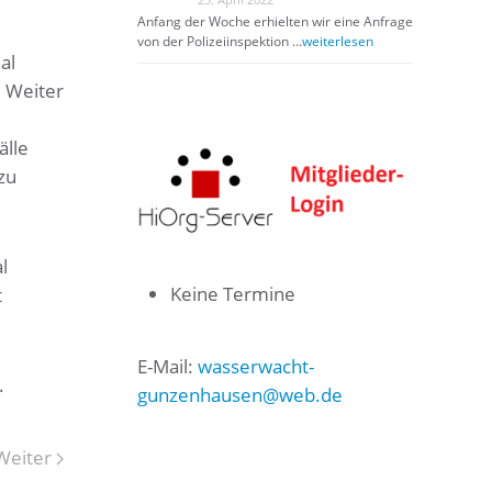
Anfang der Woche erhielten wir eine Anfrage
von der Polizeiinspektion …
weiterlesen
al
. Weiter
älle
zu
l
Keine Termine
t
E-Mail:
wasserwacht-
.
gunzenhausen@web.de
Weiter